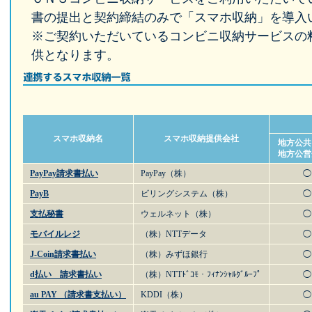
書の提出と契約締結のみで「スマホ収納」を導入
※ご契約いただいているコンビニ収納サービスの
供となります。
スマホ収納名
スマホ収納提供会社
地方公共
地方公営
PayPay請求書払い
PayPay（株）
◯
PayB
ビリングシステム（株）
◯
支払秘書
ウェルネット（株）
◯
モバイルレジ
（株）NTTデータ
◯
J-Coin請求書払い
（株）みずほ銀行
◯
d払い 請求書払い
（株）NTTﾄﾞｺﾓ・ﾌｨﾅﾝｼｬﾙｸﾞﾙｰﾌﾟ
◯
au PAY （請求書支払い）
KDDI（株）
◯