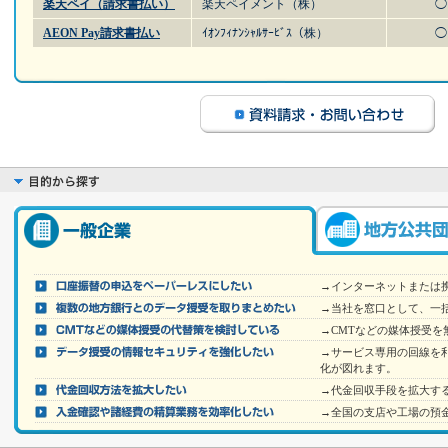
楽天ペイ（請求書払い）
楽天ペイメント（株）
◯
AEON Pay請求書払い
ｲｵﾝﾌｨﾅﾝｼｬﾙｻｰﾋﾞｽ（株）
◯
→インターネットまたは
→当社を窓口として、一
→CMTなどの媒体授受を
→サービス専用の回線を
化が図れます。
→代金回収手段を拡大す
→全国の支店や工場の預