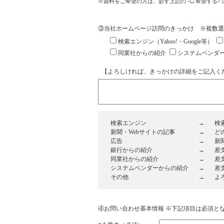
※資料をご希望の方は、必ず上記の <□ 希望する>
③当社ホームページ訪問のきっかけ ※複数選
検索エンジン（Yahoo!・Google等）
同業社からの紹介
システムベンダ
【よろしければ、きっかけの詳細をご記入く
検索エンジン
→
検
新聞・Webサイトの記事
→
ど
広告
→
新
銀行からの紹介
→
差
同業社からの紹介
→
差
システムベンダーからの紹介
→
差
その他
→
よ
④お問い合わせ基本情報
※下記項目は必須と