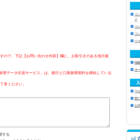
コ
ド
コ
コ
ペ
すので、下記【お問い合わせ内容】欄に、お取引きのある地方銀
地
オ
座振替データ伝送サービス」は、銀行と口座振替契約を締結している
了承ください。
マ
窓
公
望する