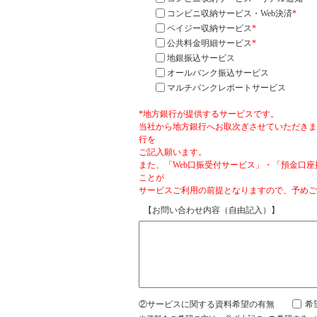
コンビニ収納サービス・Web決済
*
ペイジー収納サービス
*
公共料金明細サービス
*
地銀振込サービス
オールバンク振込サービス
マルチバンクレポートサービス
*地方銀行が提供するサービスです。
当社から地方銀行へお取次ぎさせていただきま
行を
ご記入願います。
また、「Web口振受付サービス」・「預金口
ことが
サービスご利用の前提となりますので、予めご
【お問い合わせ内容（自由記入）】
②サービスに関する資料希望の有無
希