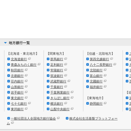
【北海道・東北地方】
【関東地方】
【信越・北陸地方】
北海道銀行
群馬銀行
第四北越銀行
青森みちのく銀行
足利銀行
八十二長野銀行
秋田銀行
常陽銀行
北陸銀行
北都銀行
筑波銀行
富山銀行
荘内銀行
武蔵野銀行
北國銀行
山形銀行
千葉銀行
福井銀行
岩手銀行
千葉興業銀行
【
東北銀行
きらぼし銀行
【東海地方】
七十七銀行
横浜銀行
静岡銀行
東邦銀行
山梨中央銀行
一般社団法人全国地方銀行協会
株式会社生活基盤プラットフォー
ム