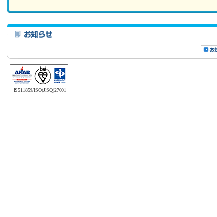
IS511859/ISO(JISQ)27001